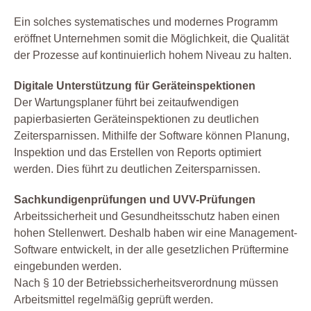
Prüfung Arbeitsmittel
Ein solches systematisches und modernes Programm
Prüfung Fuhrpark
eröffnet Unternehmen somit die Möglichkeit, die Qualität
Reparatur
der Prozesse auf kontinuierlich hohem Niveau zu halten.
Service
Digitale Unterstützung für Geräteinspektionen
Sicherheit
Der Wartungsplaner führt bei zeitaufwendigen
Software
papierbasierten Geräteinspektionen zu deutlichen
Sonstiges
Zeitersparnissen. Mithilfe der Software können Planung,
Inspektion und das Erstellen von Reports optimiert
Unterweisung
werden. Dies führt zu deutlichen Zeitersparnissen.
Wartung
Werkstatt
Sachkundigenprüfungen und UVV-Prüfungen
Arbeitssicherheit und Gesundheitsschutz haben einen
Zertifizierung
hohen Stellenwert. Deshalb haben wir eine Management-
Software entwickelt, in der alle gesetzlichen Prüftermine
eingebunden werden.
Nach § 10 der Betriebssicherheitsverordnung müssen
Arbeitsmittel regelmäßig geprüft werden.