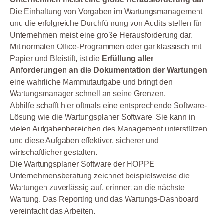
Facility Management
Die Einhaltung von Vorgaben im Wartungsmanagement
und die erfolgreiche Durchführung von Audits stellen für
Fuhrpark
Unternehmen meist eine große Herausforderung dar.
Gebäudemanagement
Mit normalen Office-Programmen oder gar klassisch mit
Gefahrstoff
Papier und Bleistift, ist die
Erfüllung aller
Anforderungen an die Dokumentation der Wartungen
Gefährdungsbeurteilung
eine wahrliche Mammutaufgabe und bringt den
Gesetz
Wartungsmanager schnell an seine Grenzen.
Instandhaltung
Abhilfe schafft hier oftmals eine entsprechende Software-
Leiterprüfung
Lösung wie die Wartungsplaner Software. Sie kann in
vielen Aufgabenbereichen des Management unterstützen
Organisation
und diese Aufgaben effektiver, sicherer und
Produktion
wirtschaftlicher gestalten.
Prüfen
Die Wartungsplaner Software der HOPPE
Unternehmensberatung zeichnet beispielsweise die
Prüfmittel Messmittel
Wartungen zuverlässig auf, erinnert an die nächste
Prüfplaner
Wartung. Das Reporting und das Wartungs-Dashboard
Prüfung
vereinfacht das Arbeiten.