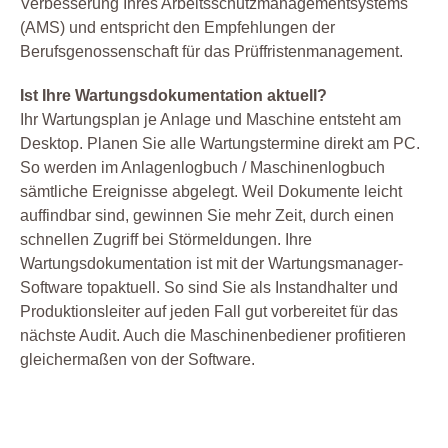
Verbesserung Ihres Arbeitsschutzmanagementsystems
(AMS) und entspricht den Empfehlungen der
Service
Berufsgenossenschaft für das Prüffristenmanagement.
Sicherheit
Software
Ist Ihre Wartungsdokumentation aktuell?
Ihr Wartungsplan je Anlage und Maschine entsteht am
Sonstiges
Desktop. Planen Sie alle Wartungstermine direkt am PC.
Unterweisung
So werden im Anlagenlogbuch / Maschinenlogbuch
Wartung
sämtliche Ereignisse abgelegt. Weil Dokumente leicht
Werkstatt
auffindbar sind, gewinnen Sie mehr Zeit, durch einen
schnellen Zugriff bei Störmeldungen. Ihre
Zertifizierung
Wartungsdokumentation ist mit der Wartungsmanager-
Software topaktuell. So sind Sie als Instandhalter und
Produktionsleiter auf jeden Fall gut vorbereitet für das
nächste Audit. Auch die Maschinenbediener profitieren
gleichermaßen von der Software.