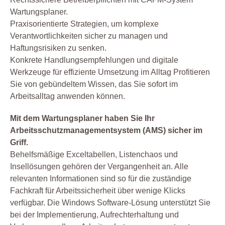
Gebäudemanagement
Wartungsplaner.
Gefahrstoff
Praxisorientierte Strategien, um komplexe
Verantwortlichkeiten sicher zu managen und
Gefährdungsbeurteilung
Haftungsrisiken zu senken.
Gesetz
Konkrete Handlungsempfehlungen und digitale
Instandhaltung
Werkzeuge für effiziente Umsetzung im Alltag Profitieren
Leiterprüfung
Sie von gebündeltem Wissen, das Sie sofort im
Arbeitsalltag anwenden können.
Organisation
Produktion
Mit dem Wartungsplaner haben Sie Ihr
Arbeitsschutzmanagementsystem (AMS) sicher im
Prüfen
Griff.
Prüfmittel Messmittel
Behelfsmäßige Exceltabellen, Listenchaos und
Prüfplaner
Insellösungen gehören der Vergangenheit an. Alle
Prüfung
relevanten Informationen sind so für die zuständige
Fachkraft für Arbeitssicherheit über wenige Klicks
Prüfung Arbeitsmittel
verfügbar. Die Windows Software-Lösung unterstützt Sie
Prüfung Fuhrpark
bei der Implementierung, Aufrechterhaltung und
Reparatur