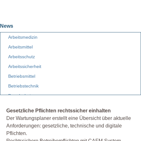
News
Arbeitsmedizin
Arbeitsmittel
Arbeitsschutz
Arbeitssicherheit
Betriebsmittel
Betriebstechnik
Brandschutz
Elektro
Gesetzliche Pflichten rechtssicher einhalten
Etiketten
Der Wartungsplaner erstellt eine Übersicht über aktuelle
Facility Management
Anforderungen: gesetzliche, technische und digitale
Pflichten.
Fuhrpark
Rechtssichere Betreiberpflichten mit CAFM-System