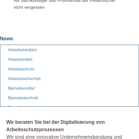
Als Sachkundiger das Prüfintervall der Feuerlöscher
nicht vergessen.
News
Arbeitsmedizin
Arbeitsmittel
Arbeitsschutz
Arbeitssicherheit
Betriebsmittel
Betriebstechnik
Brandschutz
Elektro
Wir beraten Sie bei der Digitalisierung von
Etiketten
Arbeitsschutzprozessen
Facility Management
Wir sind eine innovative Unternehmensberatung und