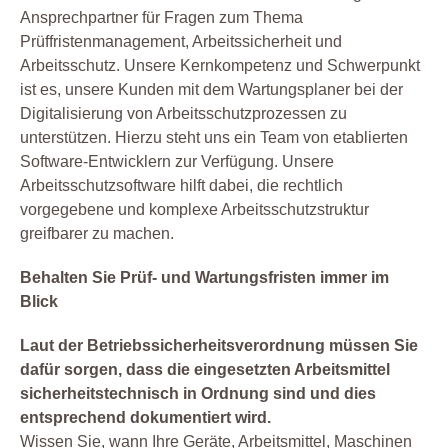
Ansprechpartner für Fragen zum Thema
Fuhrpark
Prüffristenmanagement, Arbeitssicherheit und
Gebäudemanagement
Arbeitsschutz. Unsere Kernkompetenz und Schwerpunkt
Gefahrstoff
ist es, unsere Kunden mit dem Wartungsplaner bei der
Digitalisierung von Arbeitsschutzprozessen zu
Gefährdungsbeurteilung
unterstützen. Hierzu steht uns ein Team von etablierten
Gesetz
Software-Entwicklern zur Verfügung. Unsere
Instandhaltung
Arbeitsschutzsoftware hilft dabei, die rechtlich
Leiterprüfung
vorgegebene und komplexe Arbeitsschutzstruktur
greifbarer zu machen.
Organisation
Produktion
Behalten Sie Prüf- und Wartungsfristen immer im
Blick
Prüfen
Prüfmittel Messmittel
Laut der Betriebssicherheitsverordnung müssen Sie
Prüfplaner
dafür sorgen, dass die eingesetzten Arbeitsmittel
sicherheitstechnisch in Ordnung sind und dies
Prüfung
entsprechend dokumentiert wird.
Prüfung Arbeitsmittel
Wissen Sie, wann Ihre Geräte, Arbeitsmittel, Maschinen