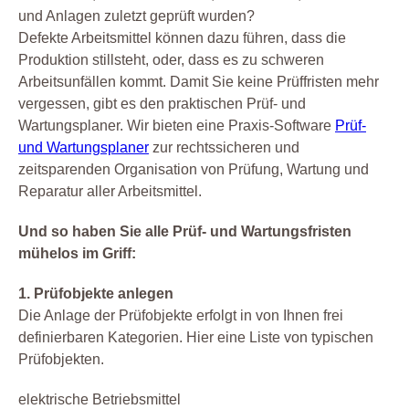
Prüfung Fuhrpark
und Anlagen zuletzt geprüft wurden?
Reparatur
Defekte Arbeitsmittel können dazu führen, dass die
Produktion stillsteht, oder, dass es zu schweren
Service
Arbeitsunfällen kommt. Damit Sie keine Prüffristen mehr
Sicherheit
vergessen, gibt es den praktischen Prüf- und
Software
Wartungsplaner. Wir bieten eine Praxis-Software
Prüf-
und Wartungsplaner
zur rechtssicheren und
Sonstiges
zeitsparenden Organisation von Prüfung, Wartung und
Unterweisung
Reparatur aller Arbeitsmittel.
Wartung
Und so haben Sie alle Prüf- und Wartungsfristen
Werkstatt
mühelos im Griff:
Zertifizierung
1. Prüfobjekte anlegen
Die Anlage der Prüfobjekte erfolgt in von Ihnen frei
definierbaren Kategorien. Hier eine Liste von typischen
Prüfobjekten.
elektrische Betriebsmittel