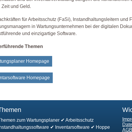
 Zeit und Geld.
hkräften für Arbeitsschutz (FaSi), Instandhaltungsleitern und Fa
tungsmanagern in Wartungsunternehmen bei der digitalen Doku
führende und einzigartige Software.
terführende Themen
rtungsplaner Homepage
entarsoftware Homepage
Themen
Wic
Imp
Themen zum Wartungsplaner ✔ Arbeitsschutz
Date
Instandhaltungssoftware ✔ Inventarsoftware ✔ Hoppe
AG