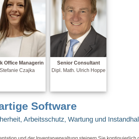
k Office Managerin
Senior Consultant
Stefanie Czajka
Dipl. Math. Ulrich Hoppe
artige Software
cherheit, Arbeitsschutz, Wartung und Instandha
tion und der Inventarverwaltung steigern Sie kontinuierlich d