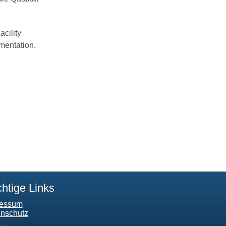
cility
mentation.
htige Links
ressum
nschutz
B