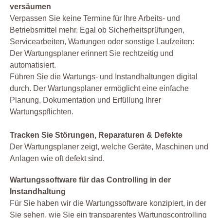
Prüfplaner
versäumen
Verpassen Sie keine Termine für Ihre Arbeits- und
Prüfung
Betriebsmittel mehr. Egal ob Sicherheitsprüfungen,
Prüfung Arbeitsmittel
Servicearbeiten, Wartungen oder sonstige Laufzeiten:
Prüfung Fuhrpark
Der Wartungsplaner erinnert Sie rechtzeitig und
Reparatur
automatisiert.
Führen Sie die Wartungs- und Instandhaltungen digital
Service
durch. Der Wartungsplaner ermöglicht eine einfache
Sicherheit
Planung, Dokumentation und Erfüllung Ihrer
Software
Wartungspflichten.
Sonstiges
Tracken Sie Störungen, Reparaturen & Defekte
Unterweisung
Der Wartungsplaner zeigt, welche Geräte, Maschinen und
Wartung
Anlagen wie oft defekt sind.
Werkstatt
Wartungssoftware für das Controlling in der
Zertifizierung
Instandhaltung
Für Sie haben wir die Wartungssoftware konzipiert, in der
Sie sehen, wie Sie ein transparentes Wartungscontrolling