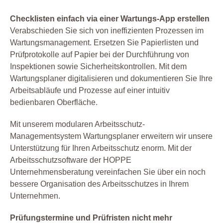
Elektro
Checklisten einfach via einer Wartungs-App erstellen
Etiketten
Verabschieden Sie sich von ineffizienten Prozessen im
Facility Management
Wartungsmanagement. Ersetzen Sie Papierlisten und
Prüfprotokolle auf Papier bei der Durchführung von
Fuhrpark
Inspektionen sowie Sicherheitskontrollen. Mit dem
Gebäudemanagement
Wartungsplaner digitalisieren und dokumentieren Sie Ihre
Gefahrstoff
Arbeitsabläufe und Prozesse auf einer intuitiv
bedienbaren Oberfläche.
Gefährdungsbeurteilung
Gesetz
Mit unserem modularen Arbeitsschutz-
Instandhaltung
Managementsystem Wartungsplaner erweitern wir unsere
Unterstützung für Ihren Arbeitsschutz enorm. Mit der
Leiterprüfung
Arbeitsschutzsoftware der HOPPE
Organisation
Unternehmensberatung vereinfachen Sie über ein noch
Produktion
bessere Organisation des Arbeitsschutzes in Ihrem
Unternehmen.
Prüfen
Prüfmittel Messmittel
Prüfungstermine und Prüfristen nicht mehr