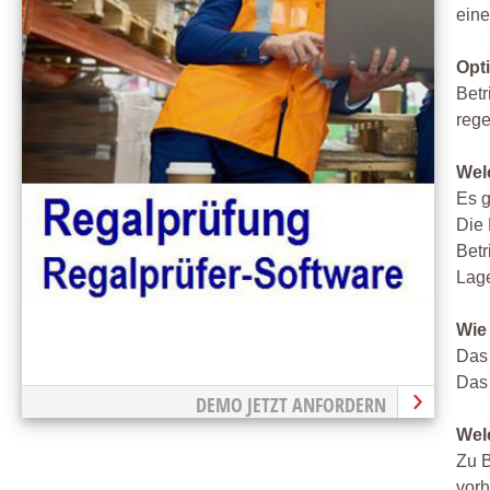
eine
Opt
Betr
rege
Wel
Es g
Die 
Betr
Lage
Wie
Das 
Das 
DEMO JETZT ANFORDERN
Wel
Zu B
vorh