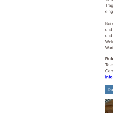
Trag
eing
Bei 
und 
und 
Welc
War
Rufe
Tele
Gern
inf
Do