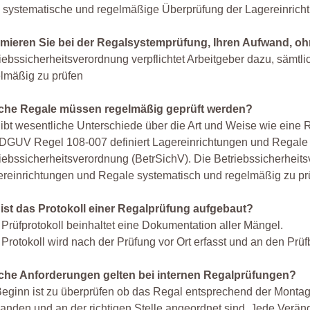
 systematische und regelmäßige Überprüfung der Lagereinrich
imieren Sie bei der Regalsystemprüfung, Ihren Aufwand, ohn
iebssicherheitsverordnung verpflichtet Arbeitgeber dazu, sämt
lmäßig zu prüfen
che Regale müssen regelmäßig geprüft werden?
ibt wesentliche Unterschiede über die Art und Weise wie eine 
DGUV Regel 108-007 definiert Lagereinrichtungen und Regale al
iebssicherheitsverordnung (BetrSichV). Die Betriebssicherheits
reinrichtungen und Regale systematisch und regelmäßig zu pr
 ist das Protokoll einer Regalprüfung aufgebaut?
Prüfprotokoll beinhaltet eine Dokumentation aller Mängel.
Protokoll wird nach der Prüfung vor Ort erfasst und an den Pr
che Anforderungen gelten bei internen Regalprüfungen?
eginn ist zu überprüfen ob das Regal entsprechend der Montag
anden und an der richtigen Stelle angeordnet sind. Jede Verä