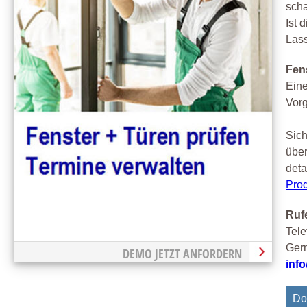
scha
Ist 
Las
Fen
Eine
Vor
Sich
über
deta
Prod
Rufe
Tele
Gern
DEMO JETZT ANFORDERN
inf
Do