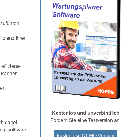
hzuführen
izienz Ihrer
effiziente
 Partner
er
Kostenlos und unverbindlich
Fordern Sie eine Testversion an.
ch dabei
tungssoftware
kostenlose DEMO Version