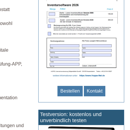
statt
sowohl
itale
rüfung-APP,
Bestellen
Kontakt
entation
Testversion: kostenlos und
unverbindlich testen
altungen und