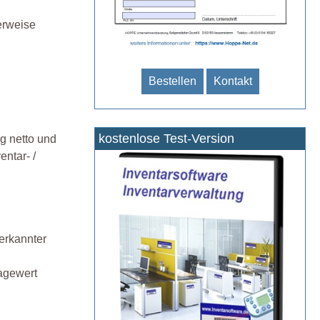
erweise
Bestellen
Kontakt
kostenlose Test-Version
g netto und
entar- /
erkannter
agewert