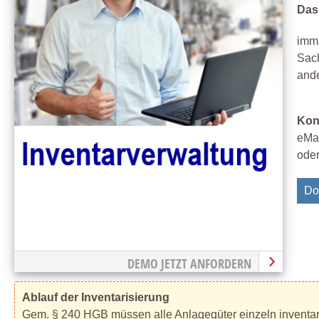
Das
imm
Sac
ande
Kon
eMa
oder
Do
DEMO JETZT ANFORDERN
Ablauf der Inventarisierung
Gem. § 240 HGB müssen alle Anlagegüter einzeln inventari