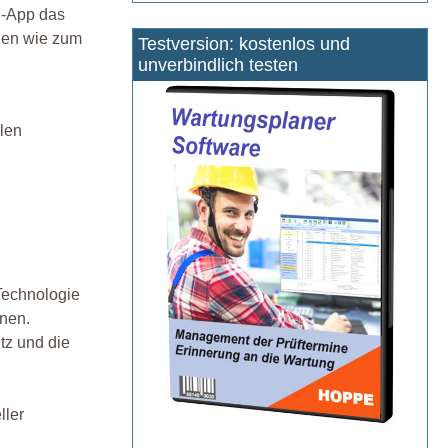
ng-App das
onen wie zum
Testversion: kostenlos und
unverbindlich testen
ilen
 Technologie
nnen.
tz und die
ller