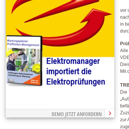
vor 
nach
in b
durc
Prüf
Alle
VDE
Dies
Mit 
TRB
Die 
„Auf
befä
Zuzü
DEMO JETZT ANFORDERN
zur 
zuge