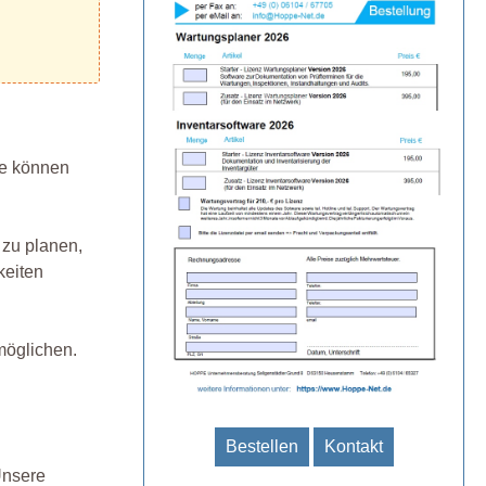
se können
 zu planen,
keiten
rmöglichen.
Bestellen
Kontakt
Unsere