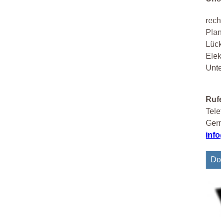
rech
Pla
Lüc
Elek
Unte
Rufe
Tele
Gern
inf
Do