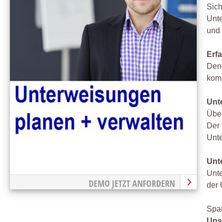
Sich
Unte
und 
Erf
Denn
komp
Unt
Über
Der 
Unt
Unt
Unte
DEMO JETZT ANFORDERN
der 
Spar
Uns