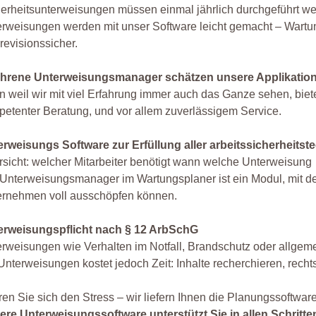
erheitsunterweisungen müssen einmal jährlich durchgeführt w
rweisungen werden mit unser Software leicht gemacht – Wartu
revisionssicher.
ahrene Unterweisungsmanager schätzen unsere Applikatio
 weil wir mit viel Erfahrung immer auch das Ganze sehen, biete
etenter Beratung, und vor allem zuverlässigem Service.
erweisungs Software zur Erfüllung aller arbeitssicherheitst
sicht: welcher Mitarbeiter benötigt wann welche Unterweisung
Unterweisungsmanager im Wartungsplaner ist ein Modul, mit de
ernehmen voll ausschöpfen können.
erweisungspflicht nach § 12 ArbSchG
rweisungen wie Verhalten im Notfall, Brandschutz oder allgem
Unterweisungen kostet jedoch Zeit: Inhalte recherchieren, rech
en Sie sich den Stress – wir liefern Ihnen die Planungssoftwar
ere Unterweisungssoftware unterstützt Sie in allen Schritte