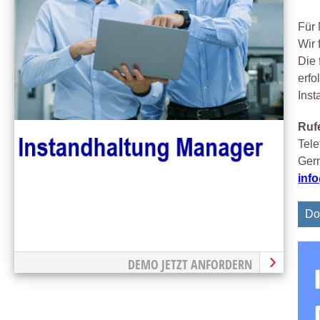
Für 
Wir 
Die 
erfo
Inst
Rufe
Tele
Gern
inf
Do
DEMO JETZT ANFORDERN