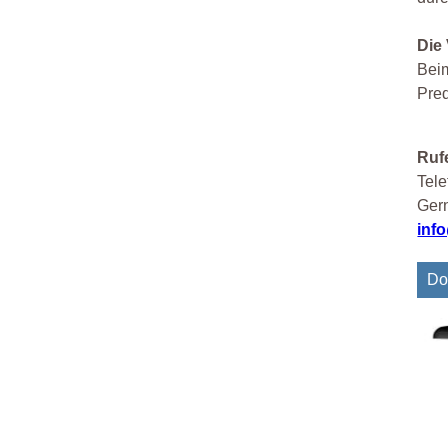
Die
Beim
Pred
Rufe
Tele
Gern
inf
Do