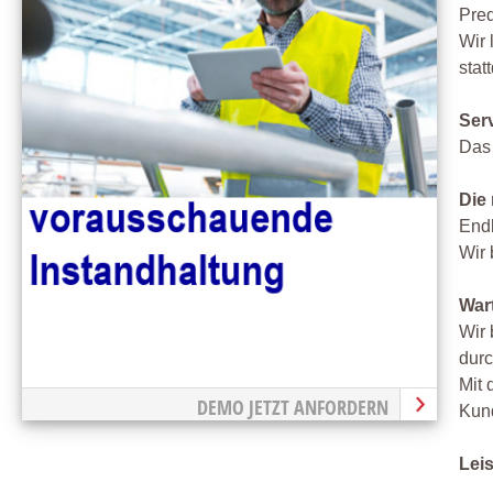
Pred
Wir 
stat
Ser
Das 
Die 
Endl
Wir 
War
Wir 
durc
Mit 
DEMO JETZT ANFORDERN
Kun
Lei