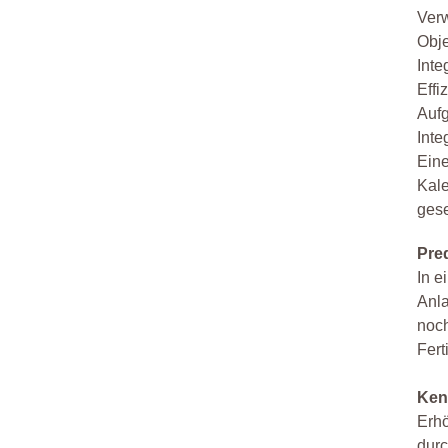
Verw
Obje
Inte
Eff
Auf
Inte
Ein
Kale
ges
Pre
In e
Anla
noch
Fert
Ken
Erhö
durc