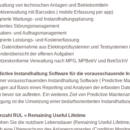
altung von technischen Anlagen und Betriebsmitteln
ktverwaltung mit Barcodes ( mobile Erfassung per app)
grierte Wartungs- und Instandhaltungsplanung
izientes Störungsmanagement
gaben- und Auftragsmanagement
grierte Leistungs- und Kostenerfassung
e Datenübernahme aus Elektroprüfsystemen und Testsystemen i
nderübersicht der offenen Aufgaben
etzeskonforme Verwaltung nach MPG, MPBetrV und BetrSichV
dictive Instandhaltung Software für die vorausschauende I
iner vorausschauenden Instandhaltung Software ( Predictive M
gen auf Basis eines Reporting und Analysen der erfassten Date
 bevor sie auftreten. Ein weiteres Ziel von Predictive Mainte
igung ist die Umsetzung einer bedarfsorientierten Instandhaltun
nzahl RUL = Remaining Useful Lifetime
hen Sie die nutzbare Lebensdauer (Remaining Useful Lifetime
h eine Überwachung des Anlagenzustandes (Condition Monitor