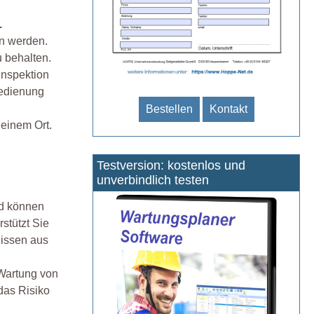
.
en werden.
u behalten.
Inspektion
Bedienung
Bestellen
Kontakt
 einem Ort.
Testversion: kostenlos und
unverbindlich testen
nd können
stützt Sie
issen aus
 Wartung von
das Risiko