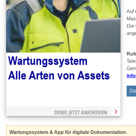
Auf 
Mas
Die 
ange
Rufe
Tele
Gern
inf
Do
DEMO JETZT ANFORDERN
Wartungssystem & App für digitale Dokumentation.