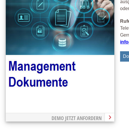
ausg
oder
Rufe
Tele
Gern
inf
Do
DEMO JETZT ANFORDERN