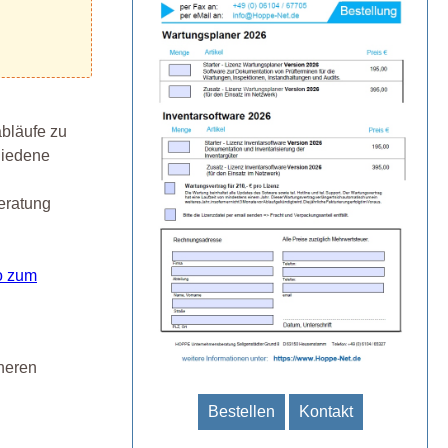
abläufe zu
hiedene
eratung
o zum
cheren
Bestellen
Kontakt