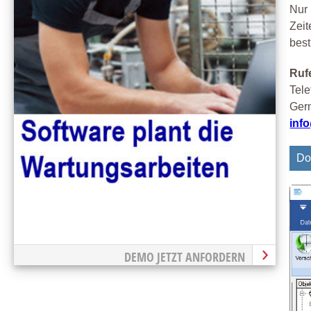
Nur 
Zeit
best
Rufe
Tele
Gern
inf
Do
DEMO JETZT ANFORDERN