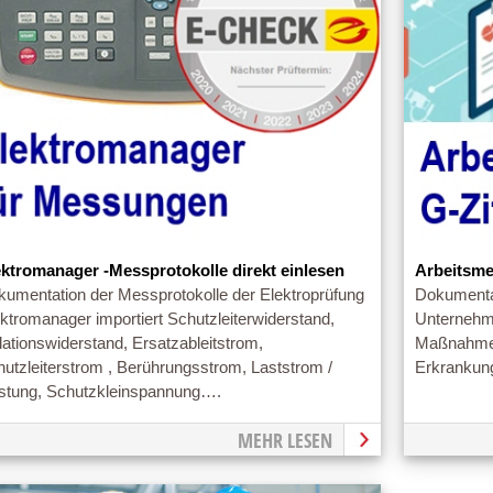
ektromanager -Messprotokolle direkt einlesen
Arbeitsme
kumentation der Messprotokolle der Elektroprüfung
Dokumenta
ktromanager importiert Schutzleiterwiderstand,
Unterneh
lationswiderstand, Ersatzableitstrom,
Maßnahmen
utzleiterstrom , Berührungsstrom, Laststrom /
Erkrankun
istung, Schutzkleinspannung….
MEHR LESEN