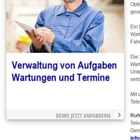
Opti
gese
Ein 
Wart
Fahr
Die 
Wart
Unte
verl
Mit 
Tele
DEMO JETZT ANFORDERN
Rufe
Tele
Gern
inf