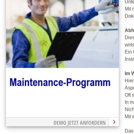
Unte
Mit 
Dok
Abh
Dies
wirt
Ein 
Inst
Im 
Hier
Aspe
Oft 
In m
Nich
Mit 
DEMO JETZT ANFORDERN
Das 