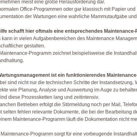
rnehmen meist eine große Herausforderung dar.
normalen Office-Programmen oder gar klassisch mit Papier und Ble
umentation der Wartungen eine wahrliche Mammutaufgabe und 
ilfe schafft hier oftmals eine entsprechendes Maintenance
 kann in vielen Aufgabenbereichen des Maintenance Management
schaftlicher gestalten.
Maintenance-Programm zeichnet beispielsweise die Instandhaltu
andhaltung.
Wartungsmanagement ist ein funktionierendes Maintenanc
bei sind nicht nur die technischen Schritte der Instandsetzung,
kte wie Planung, Analyse und Auswertung im Auge zu behalte
sind diese Prozessketten lang und zeitintensiv.
anchen Betrieben erfolgt die Störmeldung noch per Mail, Telefon
t selten fehlen relevante Dokumente, die bei der Bearbeitung d
einem Maintenance-Programm läuft die Dokumentation nicht meh
Maintenance-Programm sorgt für eine vorbeugende Instandhalt