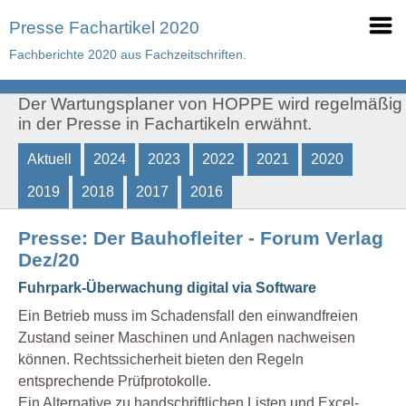
Presse Fachartikel 2020
Fachberichte 2020 aus Fachzeitschriften.
Der Wartungsplaner von HOPPE wird regelmäßig
in der Presse in Fachartikeln erwähnt.
Aktuell
2024
2023
2022
2021
2020
2019
2018
2017
2016
Presse: Der Bauhofleiter - Forum Verlag
Dez/20
Fuhrpark-Überwachung digital via Software
Ein Betrieb muss im Schadensfall den einwandfreien
Zustand seiner Maschinen und Anlagen nachweisen
können. Rechtssicherheit bieten den Regeln
entsprechende Prüfprotokolle.
Ein Alternative zu handschriftlichen Listen und Excel-