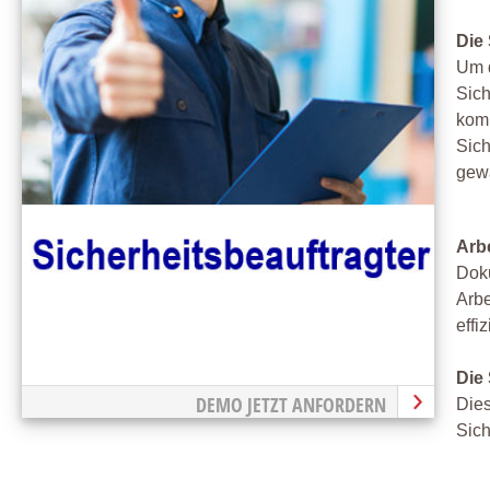
Die 
Um d
Sich
kom
Sich
gewä
Arb
Doku
Arbe
effi
Die
DEMO JETZT ANFORDERN
Dies
Sich