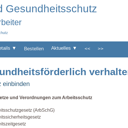
nd Gesundheitsschutz
rbeiter
chutz
etails ▼
Aktuelles ▼
Bestellen
<<
>>
undheitsförderlich verhalt
z einbinden
etze und Verordnungen zum Arbeitsschutz
eitsschutzgesetz (ArbSchG)
itssicherheitsgesetz
itszeitgesetz