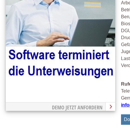
Arbe
Betr
Beru
Bios
DGU
Druc
Gefa
Jug
Las
Ver
Rufe
Tele
Gern
inf
DEMO JETZT ANFORDERN
Do