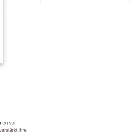
n
hmen vor
rstärkt Ihre