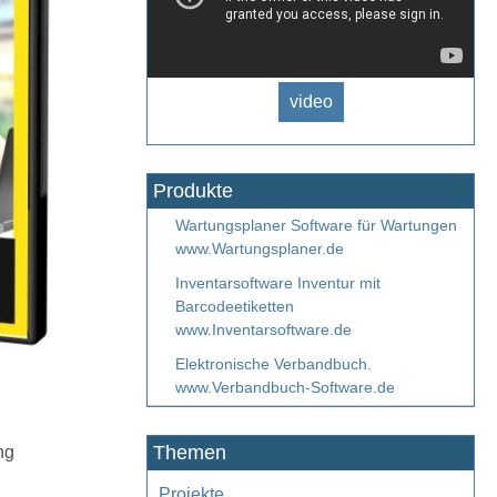
video
Produkte
Wartungsplaner Software für Wartungen
www.Wartungsplaner.de
Inventarsoftware Inventur mit
Barcodeetiketten
www.Inventarsoftware.de
Elektronische Verbandbuch.
www.Verbandbuch-Software.de
Themen
ng
Projekte