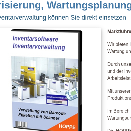
risierung, Wartungsplanun
entarverwaltung können Sie direkt einsetzen
Marktführe
Wir bieten 
Wartung un
Durch unse
und der Inv
Arbeitsleis
Mit unserer
Produktions
Im Bereich
Wartungsun
Die HOPPE 